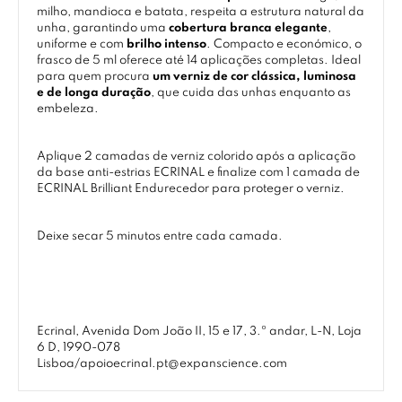
milho, mandioca e batata, respeita a estrutura natural da
unha, garantindo uma
cobertura branca elegante
,
uniforme e com
brilho intenso
. Compacto e económico, o
frasco de 5 ml oferece até 14 aplicações completas. Ideal
para quem procura
um verniz de cor clássica, luminosa
e de longa duração
, que cuida das unhas enquanto as
embeleza.
Aplique 2 camadas de verniz colorido após a aplicação
da base anti-estrias ECRINAL e finalize com 1 camada de
ECRINAL Brilliant Endurecedor para proteger o verniz.
Deixe secar 5 minutos entre cada camada.
Ecrinal, Avenida Dom João II, 15 e 17, 3.º andar, L-N, Loja
6 D, 1990-078
Lisboa/apoioecrinal.pt@expanscience.com