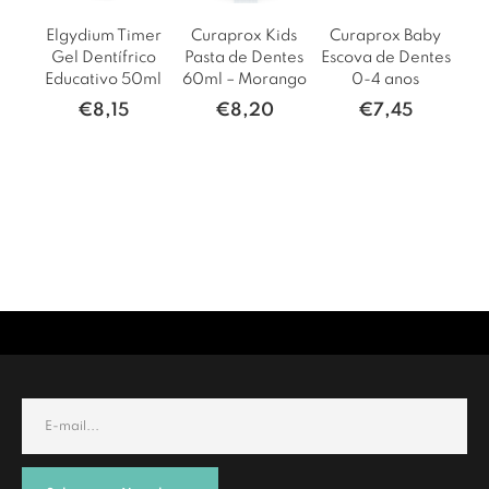
Elgydium Timer
Curaprox Kids
Curaprox Baby
Gel Dentífrico
Pasta de Dentes
Escova de Dentes
Educativo 50ml
60ml – Morango
0-4 anos
€
8,15
€
8,20
€
7,45