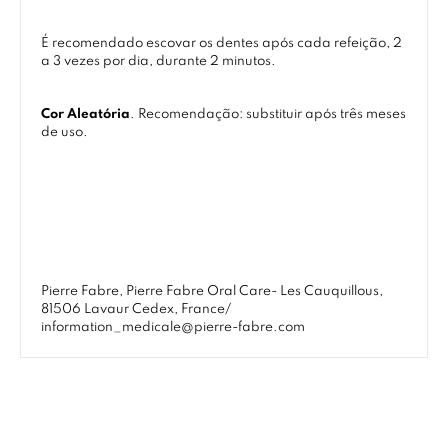
É recomendado escovar os dentes após cada refeição, 2
a 3 vezes por dia, durante 2 minutos.
Cor Aleatória
. Recomendação: substituir após três meses
de uso.
Pierre Fabre, Pierre Fabre Oral Care- Les Cauquillous,
81506 Lavaur Cedex, France/
information_medicale@pierre-fabre.com