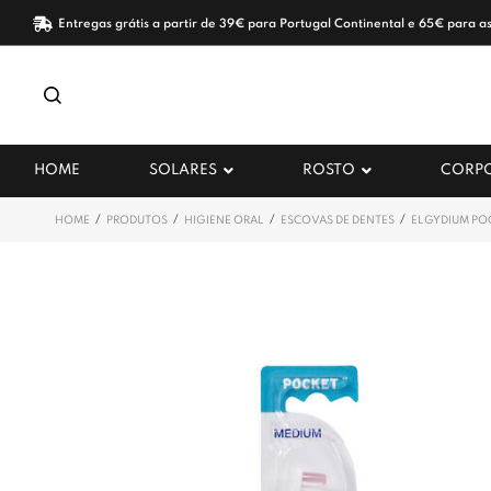
Entregas grátis a partir de 39€ para Portugal Continental e 65€ para as
HOME
SOLARES
ROSTO
CORP
/
/
/
/
HOME
PRODUTOS
HIGIENE ORAL
ESCOVAS DE DENTES
ELGYDIUM POC