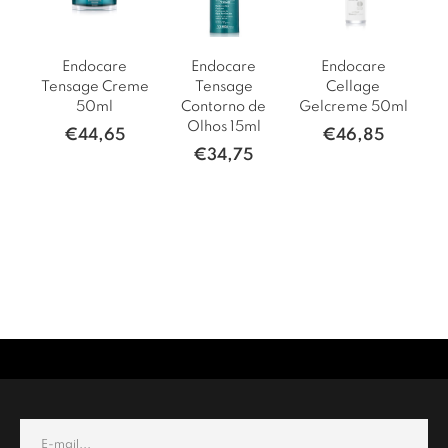
Endocare
Endocare
Endocare
E
Tensage Creme
Tensage
Cellage
SP
50ml
Contorno de
Gelcreme 50ml
Olhos 15ml
€
44,65
€
46,85
€
34,75