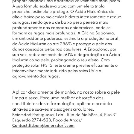
proporcionando uma aparência visivelmente mais jovem.
A sua fórmula exclusiva atua com um efeito triplo:
preenche, estimula e protege. O Ácido Hialurónico de
alto e baixo peso molecular hidrata intensamente e reduz
as rugas, sendo que o de baixo peso penetra mais
profundamente nas camadas epidérmicas, onde se
formam as rugas mais profundas. A Glicina Saponina,
um antioxidante poderoso, estimula a produção natural
de Ácido Hialurónico até 256% e protege a pele dos
danos causados pelos radicais livres. A Enoxolona, por
sua vez, reduz em mais de 50% a degradação do Ácido
Hialurónico na pele, prolongando o seu efeito. Com
proteção solar FPS 15, este creme previne eficazmente o
fotoenvelhecimento induzido pelos raios UV e o
agravamento das rugas.
Aplicar diariamente de manhã, no rosto sobre a pele
limpa e seca. Para uma melhor absorção dos
constituintes desta formulação, aplicar o produto
através de suaves massagens circulares.
Beiersdorf Portuguesa, Lda-
Rua de Malhões, 4, Piso 3º
Esquerdo 2774-528, Paço de Arcos/
Contact.lisbon@beiersdorf.com