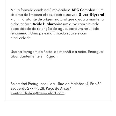
A sua fórmula combina 3 moléculas:
APG Complex
– um
sistema de limpeza eficaz e extra suave ;
Gluco-Glycerol
– um hidratante de origem natural que ajuda a manter a
hidratação e
Ácido Hialurónico
um ativo com elevada
capacidade de retenção de água, para um resultado
fenomenal. Uma pele mais macia suave e com
elasticidade
Use na lavagem do Rosto, de manhã e à noite. Enxague
abundantemente em água.
Beiersdorf Portuguesa, Lda-
Rua de Malhões, 4, Piso 3º
Esquerdo 2774-528, Paço de Arcos/
Contact.lisbon@beiersdorf.com