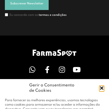
Subscrever Newsletter
Eu concordo com os
termos e condições
Gerir o Consentimento
LINKS ÚTEIS
de Cookies
Para fornecer as melhores experiências, usamos tecnologias
EMPRESA
como cookies para armazenar e/ou aceder a informações do