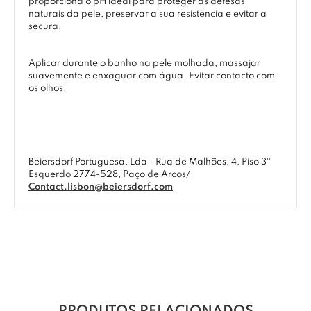
proporciona o pH ideal para proteger as defesas
naturais da pele, preservar a sua resistência e evitar a
secura.
Aplicar durante o banho na pele molhada, massajar
suavemente e enxaguar com água. Evitar contacto com
os olhos.
Beiersdorf Portuguesa, Lda-
Rua de Malhões, 4, Piso 3º
Esquerdo 2774-528, Paço de Arcos/
Contact.lisbon@beiersdorf.com