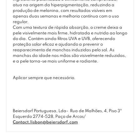
atua na origem da hiperpigmentação, reduzindo a
produção de melanina, com resultados visíveis em
apenas duas semanas e melhoria contínua com o uso
regular.
Com uma textura de rápida absorção, o creme deixa a
pele visivelmente mais firme, hidratada e nutrida ao longo
do dia. Contém ainda filtros UVA e UVB, oferecendo
proteção solar eficaz e ajudando a prevenir o
reaparecimento de manchas induzidas pelo sol. As
manchas da idade nas mãos são visivelmente reduzidas,
e a pele torna-se mais uniforme e radiante.
Aplicar sempre que necessário.
Beiersdorf Portuguesa, Lda-
Rua de Malhões, 4, Piso 3º
Esquerdo 2774-528, Paço de Arcos/
Contact.lisbon@beiersdorf.com