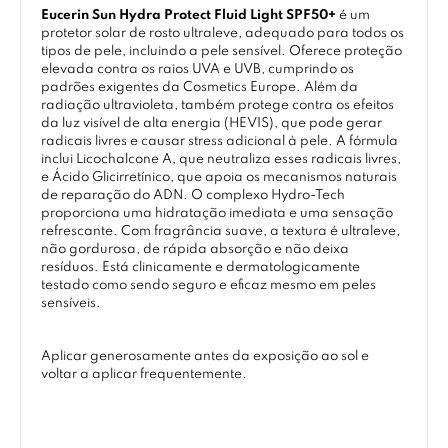
Eucerin Sun Hydra Protect Fluid Light SPF50+
é um
protetor solar de rosto ultraleve, adequado para todos os
tipos de pele, incluindo a pele sensível. Oferece proteção
elevada contra os raios UVA e UVB, cumprindo os
padrões exigentes da Cosmetics Europe. Além da
radiação ultravioleta, também protege contra os efeitos
da luz visível de alta energia (HEVIS), que pode gerar
radicais livres e causar stress adicional à pele. A fórmula
inclui Licochalcone A, que neutraliza esses radicais livres,
e Ácido Glicirretínico, que apoia os mecanismos naturais
de reparação do ADN. O complexo Hydro-Tech
proporciona uma hidratação imediata e uma sensação
refrescante. Com fragrância suave, a textura é ultraleve,
não gordurosa, de rápida absorção e não deixa
resíduos. Está clinicamente e dermatologicamente
testado como sendo seguro e eficaz mesmo em peles
sensíveis.
Aplicar generosamente antes da exposição ao sol e
voltar a aplicar frequentemente.