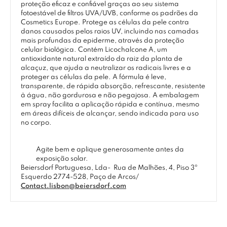
proteção eficaz e confiável graças ao seu sistema
fotoestável de filtros UVA/UVB, conforme os padrões da
Cosmetics Europe. Protege as células da pele contra
danos causados pelos raios UV, incluindo nas camadas
mais profundas da epiderme, através da proteção
celular biológica. Contém Licochalcone A, um
antioxidante natural extraído da raiz da planta de
alcaçuz, que ajuda a neutralizar os radicais livres e a
proteger as células da pele. A fórmula é leve,
transparente, de rápida absorção, refrescante, resistente
à água, não gordurosa e não pegajosa. A embalagem
em spray facilita a aplicação rápida e contínua, mesmo
em áreas difíceis de alcançar, sendo indicada para uso
no corpo.
Agite bem e aplique generosamente antes da
exposição solar.
Beiersdorf Portuguesa, Lda-
Rua de Malhões, 4, Piso 3º
Esquerdo 2774-528, Paço de Arcos/
Contact.lisbon@beiersdorf.com