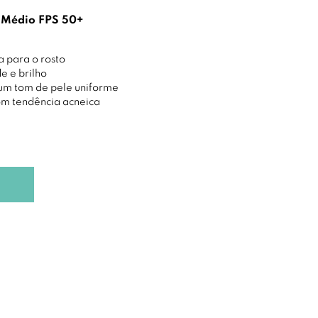
l Médio FPS 50+
a para o rosto
e e brilho
 um tom de pele uniforme
com tendência acneica