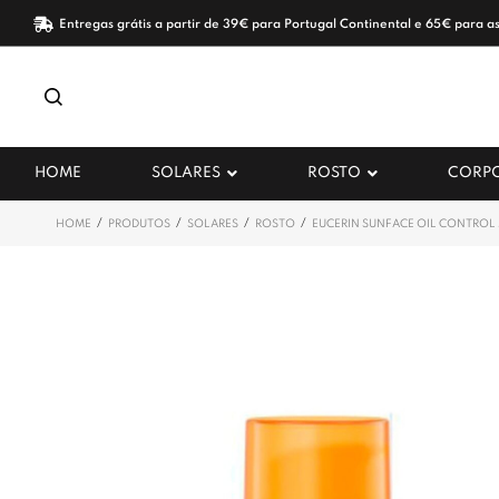
Entregas grátis a partir de 39€ para Portugal Continental e 65€ para as
HOME
SOLARES
ROSTO
CORP
/
/
/
/
HOME
PRODUTOS
SOLARES
ROSTO
EUCERIN SUNFACE OIL CONTROL 