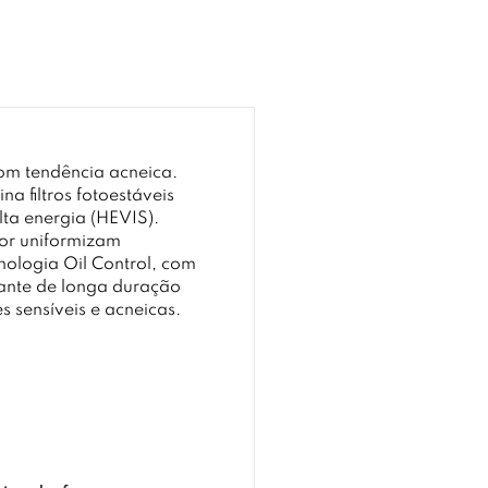
com tendência acneica.
 filtros fotoestáveis
lta energia (HEVIS).
cor uniformizam
nologia Oil Control, com
cante de longa duração
s sensíveis e acneicas.