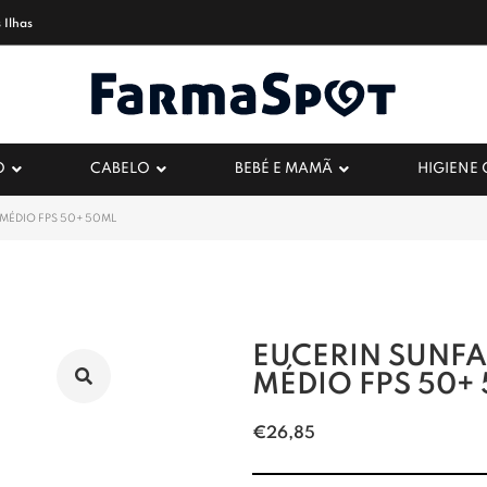
 Ilhas
O
CABELO
BEBÉ E MAMÃ
HIGIENE
MÉDIO FPS 50+ 50ML
EUCERIN SUNFA
MÉDIO FPS 50+
€
26,85