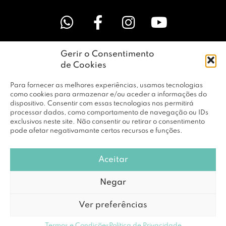
Gerir o Consentimento
LINKS ÚTEIS
de Cookies
Para fornecer as melhores experiências, usamos tecnologias
EMPRESA
como cookies para armazenar e/ou aceder a informações do
dispositivo. Consentir com essas tecnologias nos permitirá
processar dados, como comportamento de navegação ou IDs
exclusivos neste site. Não consentir ou retirar o consentimento
PERFIL
pode afetar negativamante certos recursos e funções.
Aceitar
© Copyright 2026 RBF Distribuição Lda. Todos os Direitos
Negar
Reservados |
Política de Privacidade
Ver preferências
Powered by
DCE loving brands
Termos e Condições
Política de Privacidade