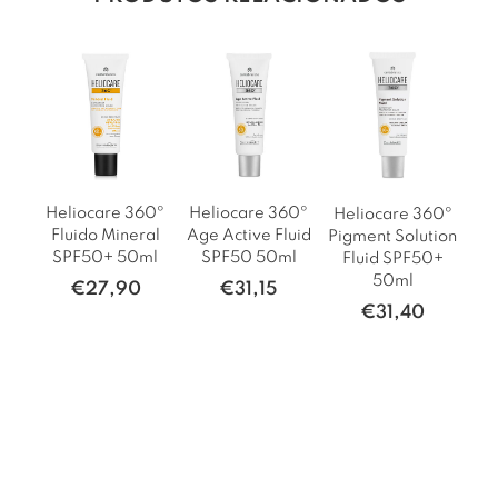
Heliocare 360º
Heliocare 360º
He
Heliocare 360º
Fluido Mineral
Age Active Fluid
G
Pigment Solution
SPF50+ 50ml
SPF50 50ml
Fluid SPF50+
50ml
€
27,90
€
31,15
€
31,40