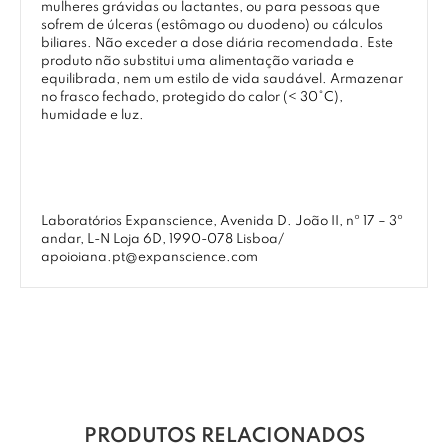
mulheres grávidas ou lactantes, ou para pessoas que
sofrem de úlceras (estômago ou duodeno) ou cálculos
biliares. Não exceder a dose diária recomendada. Este
produto não substitui uma alimentação variada e
equilibrada, nem um estilo de vida saudável. Armazenar
no frasco fechado, protegido do calor (< 30°C),
humidade e luz.
Laboratórios Expanscience, Avenida D. João II, nº 17 – 3º
andar, L-N Loja 6D, 1990-078 Lisboa/
apoioiana.pt@expanscience.com
PRODUTOS RELACIONADOS