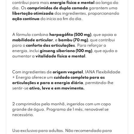
contribui para mais
energia física e mental
ao longo do
dia. Os
comprimidos de dupla camada
garantem uma
libertação otimizada
dos ingredientes, proporcionando
ação contínua
do início ao fim do dia.
A fórmula combina
harpagófito (500 mg)
, que apoia a
mobilidade articular
, e
bambu (70 mg)
, que contribui
para o
conforto das articulações
. Para reforçar a
energia, inclui
ginseng siberiano (100 mg)
, que ajuda a
aumentar a
vitalidade física e mental
.
Com ingredientes de
origem vegetal
, IANA Flexibilidade
+ Energia oferece um
cuidado completo para as
articulações e para a energia diária
, permitindo-lhe
sentir-se
ativo, leve e em movimento.
2 comprimidos pela manhã, ingeridos com um copo
grande de água. Programa de 1 mês, renovável se
necessário.
Uso exclusivo para adultos. Não recomendado para