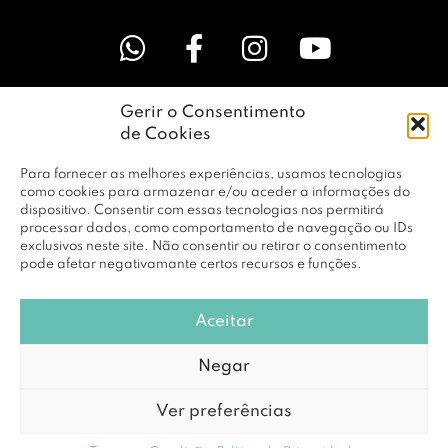
Gerir o Consentimento
LINKS ÚTEIS
de Cookies
Para fornecer as melhores experiências, usamos tecnologias
EMPRESA
como cookies para armazenar e/ou aceder a informações do
dispositivo. Consentir com essas tecnologias nos permitirá
processar dados, como comportamento de navegação ou IDs
exclusivos neste site. Não consentir ou retirar o consentimento
PERFIL
pode afetar negativamante certos recursos e funções.
Aceitar
© Copyright 2026 RBF Distribuição Lda. Todos os Direitos
Negar
Reservados |
Política de Privacidade
Ver preferências
Powered by
DCE loving brands