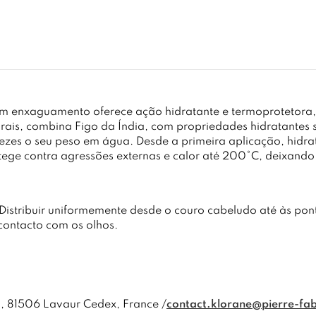
em enxaguamento oferece ação hidratante e termoprotetora,
ais, combina Figo da Índia, com propriedades hidratantes 
vezes o seu peso em água. Desde a primeira aplicação, hidra
otege contra agressões externas e calor até 200°C, deixando 
 Distribuir uniformemente desde o couro cabeludo até às pon
contacto com os olhos.
s, 81506 Lavaur Cedex, France /
contact.klorane@pierre-fa