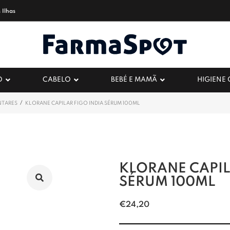
 Ilhas
O
CABELO
BEBÉ E MAMÃ
HIGIENE
/
NTARES
KLORANE CAPILAR FIGO INDIA SÉRUM 100ML
KLORANE CAPIL
SÉRUM 100ML
€
24,20