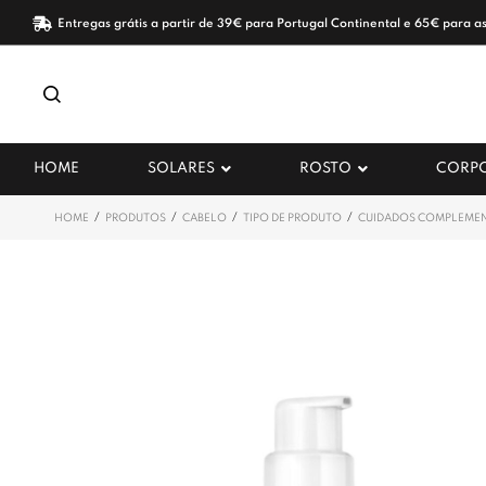
Entregas grátis a partir de 39€ para Portugal Continental e 65€ para as
HOME
SOLARES
ROSTO
CORP
/
/
/
/
HOME
PRODUTOS
CABELO
TIPO DE PRODUTO
CUIDADOS COMPLEME