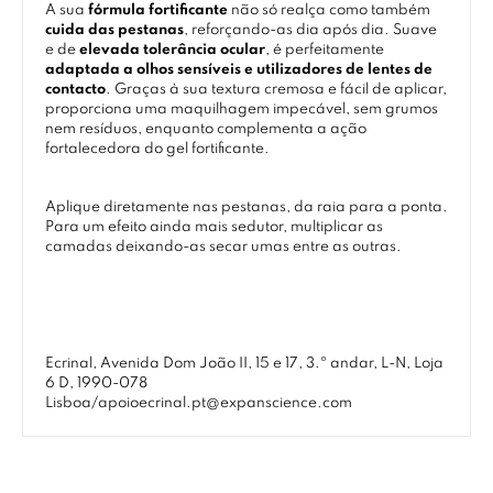
A sua
fórmula fortificante
não só realça como também
cuida das pestanas
, reforçando-as dia após dia. Suave
e de
elevada tolerância ocular
, é perfeitamente
adaptada a olhos sensíveis e utilizadores de lentes de
contacto
. Graças à sua textura cremosa e fácil de aplicar,
proporciona uma maquilhagem impecável, sem grumos
nem resíduos, enquanto complementa a ação
fortalecedora do gel fortificante.
Aplique diretamente nas pestanas, da raia para a ponta.
Para um efeito ainda mais sedutor, multiplicar as
camadas deixando-as secar umas entre as outras.
Ecrinal, Avenida Dom João II, 15 e 17, 3.º andar, L-N, Loja
6 D, 1990-078
Lisboa/apoioecrinal.pt@expanscience.com