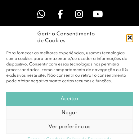
Gerir o Consentimento
LINKS ÚTEIS
de Cookies
Para fornecer as melhores experiências, usamos tecnologias
EMPRESA
como cookies para armazenar e/ou aceder a informações do
dispositivo. Consentir com essas tecnologias nos permitirá
processar dados, como comportamento de navegação ou IDs
exclusivos neste site. Não consentir ou retirar o consentimento
PERFIL
pode afetar negativamante certos recursos e funções.
Aceitar
© Copyright 2026 RBF Distribuição Lda. Todos os Direitos
Negar
Reservados |
Política de Privacidade
Ver preferências
Powered by
DCE loving brands