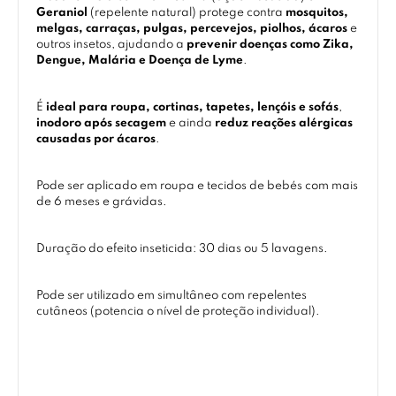
Geraniol
(repelente natural) protege contra
mosquitos,
melgas, carraças, pulgas, percevejos, piolhos, ácaros
e
outros insetos, ajudando a
prevenir doenças como Zika,
Dengue, Malária e Doença de Lyme
.
É
ideal para roupa, cortinas, tapetes, lençóis e sofás
,
inodoro após secagem
e ainda
reduz reações alérgicas
causadas por ácaros
.
Pode ser aplicado em roupa e tecidos de bebés com mais
de 6 meses e grávidas.
Duração do efeito inseticida: 30 dias ou 5 lavagens.
Pode ser utilizado em simultâneo com repelentes
cutâneos (potencia o nível de proteção individual).