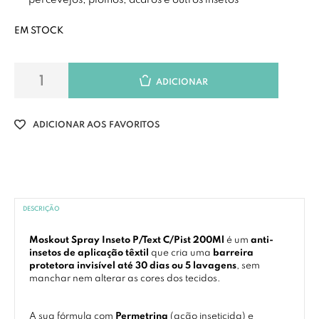
percevejos, piolhos, ácaros e outros insetos
EM STOCK
ADICIONAR
ADICIONAR AOS FAVORITOS
DESCRIÇÃO
Moskout Spray Inseto P/Text C/Pist 200Ml
é um
anti-
insetos de aplicação têxtil
que cria uma
barreira
protetora invisível até 30 dias ou 5 lavagens
, sem
manchar nem alterar as cores dos tecidos.
A sua fórmula com
Permetrina
(ação inseticida) e