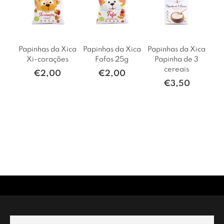
Papinhas da Xica
Papinhas da Xica
Papinhas da Xica
Pap
Xi-corações
Fofos 25g
Papinha de 3
cereais
€
2,00
€
2,00
€
3,50