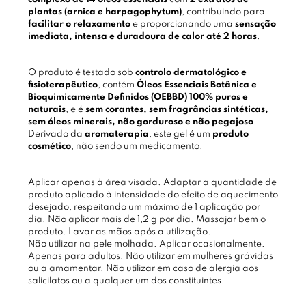
plantas (arnica e harpagophytum)
, contribuindo para
facilitar o relaxamento
e proporcionando uma
sensação
imediata, intensa e duradoura de calor até 2 horas
.
O produto é testado sob
controlo dermatológico e
fisioterapêutico
, contém
Óleos Essenciais Botânica e
Bioquimicamente Definidos (OEBBD) 100% puros e
naturais
, e é
sem corantes, sem fragrâncias sintéticas,
sem óleos minerais, não gorduroso e não pegajoso
.
Derivado da
aromaterapia
, este gel é um
produto
cosmético
, não sendo um medicamento.
Aplicar apenas à área visada. Adaptar a quantidade de
produto aplicado à intensidade do efeito de aquecimento
desejado, respeitando um máximo de 1 aplicação por
dia. Não aplicar mais de 1,2 g por dia. Massajar bem o
produto. Lavar as mãos após a utilização.
Não utilizar na pele molhada. Aplicar ocasionalmente.
Apenas para adultos. Não utilizar em mulheres grávidas
ou a amamentar. Não utilizar em caso de alergia aos
salicilatos ou a qualquer um dos constituintes.