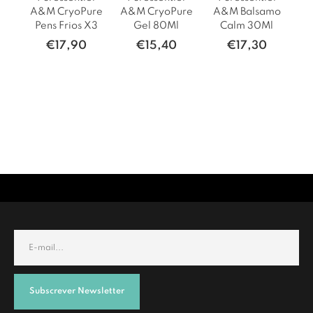
A&M CryoPure
A&M CryoPure
A&M Balsamo
Pens Frios X3
Gel 80Ml
Calm 30Ml
€
17,90
€
15,40
€
17,30
Subscrever Newsletter