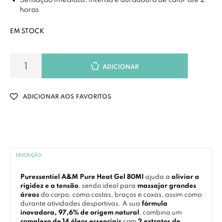
Sensação imediata, intensa e duradoura de calor até 2
horas
EM STOCK
ADICIONAR
ADICIONAR AOS FAVORITOS
DESCRIÇÃO
Puressentiel A&M Pure Heat Gel 80Ml
ajuda a
aliviar a
rigidez e a tensão
, sendo ideal para
massajar grandes
áreas
do corpo, como costas, braços e coxas, assim como
durante atividades desportivas. A sua
fórmula
inovadora, 97,6% de origem natural
, combina um
complexo de 14 óleos essenciais
com
2 extratos de