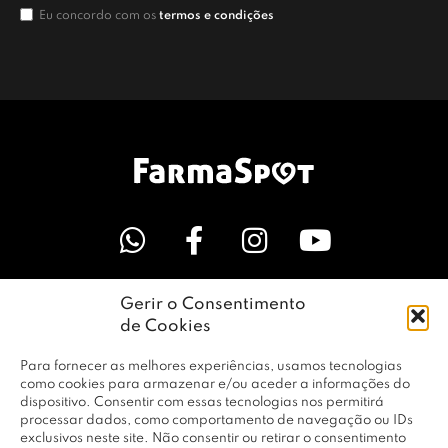
Eu concordo com os
termos e condições
Gerir o Consentimento
LINKS ÚTEIS
de Cookies
Para fornecer as melhores experiências, usamos tecnologias
EMPRESA
como cookies para armazenar e/ou aceder a informações do
dispositivo. Consentir com essas tecnologias nos permitirá
processar dados, como comportamento de navegação ou IDs
exclusivos neste site. Não consentir ou retirar o consentimento
PERFIL