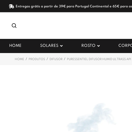
Entregas grátis a partir de 39€ para Portugal Continental e 65€ para as
HOME
SOLARES
ROSTO
CORP
/
/
/
HOME
PRODUTOS
DIFUSOR
PURESSENTIEL DIFUSOR HUMID ULTRASS API