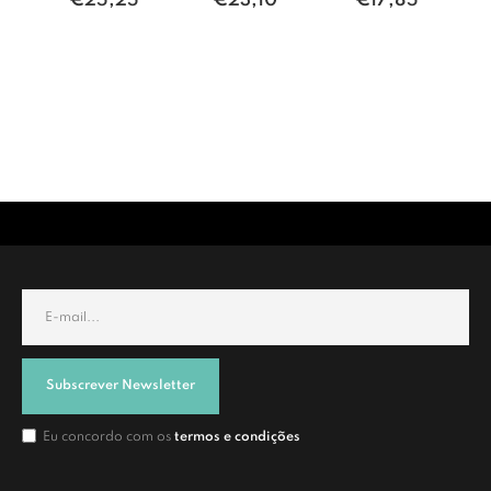
€
25,25
€
23,10
€
17,85
Subscrever Newsletter
Eu concordo com os
termos e condições