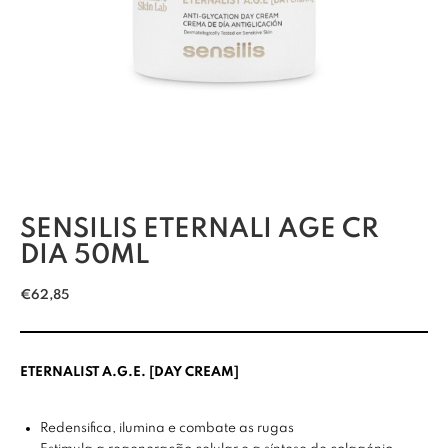
SENSILIS ETERNALI AGE CR
DIA 50ML
€
62,85
ETERNALIST A.G.E. [DAY CREAM]
Redensifica, ilumina e combate as rugas