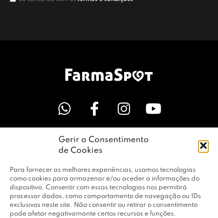
Gerir o Consentimento
LINKS ÚTEIS
de Cookies
Para fornecer as melhores experiências, usamos tecnologias
EMPRESA
como cookies para armazenar e/ou aceder a informações do
dispositivo. Consentir com essas tecnologias nos permitirá
processar dados, como comportamento de navegação ou IDs
exclusivos neste site. Não consentir ou retirar o consentimento
PERFIL
pode afetar negativamante certos recursos e funções.