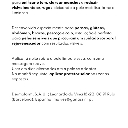
para
unificar o tom, clarear manchas
e
reduzir
visivelmente as rugas
, deixando a pele mais lisa, firme e
luminosa.
Desenvolvida especialmente para
pernas, glúteos,
abdómen, braços, pescoço e colo
, esta loção é perfeita
para
peles sensíveis que procuram um cuidado corporal
rejuvenescedor
com resultados visíveis.
Aplicar à noite sobre a pele limpa e seca, com uma
massagem suave.
Usar em dias alternados até a pele se adaptar.
Na manhã seguinte,
aplicar protetor solar
nas zonas
expostas.
Dermofarm, S.A.U. ; Leonardo da Vinci 16-22, 08191 Rubí
(Barcelona), Espanha; malves@ganassini.pt