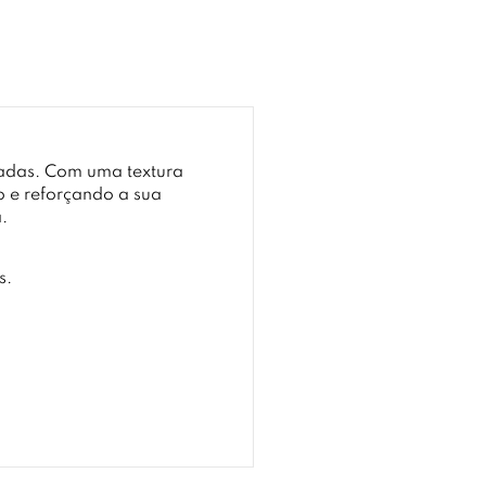
zadas. Com uma textura
o e reforçando a sua
.
s.