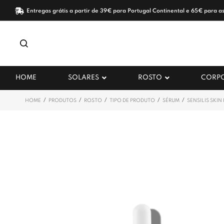
Entregas grátis a partir de 39€ para Portugal Continental e 65€ para as
HOME
SOLARES
ROSTO
CORP
/
/
/
/
/
HOME
PRODUTOS
ROSTO
TIPO DE PRODUTO
SÉRUM
SENSILIS SKI