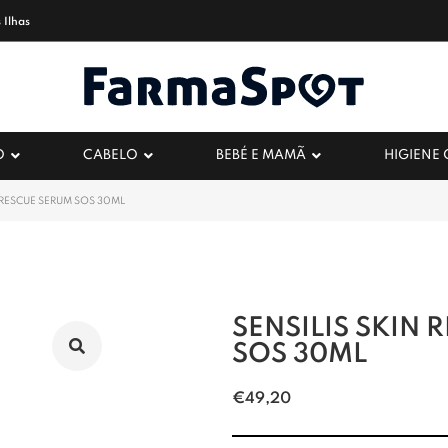
 Ilhas
O
CABELO
BEBÉ E MAMÃ
HIGIENE
N RESCUE SERUM SOS 30ML
SENSILIS SKIN 
SOS 30ML
€
49,20