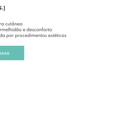
.]
ra cutânea
rmelhidão e desconforto
ada por procedimentos estéticos
ONAR