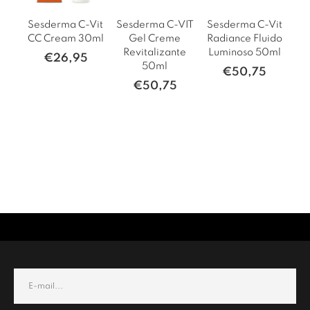
Sesderma C-Vit
Sesderma C-VIT
Sesderma C-Vit
Se
CC Cream 30ml
Gel Creme
Radiance Fluido
Revitalizante
Luminoso 50ml
€
26,95
50ml
€
50,75
€
50,75