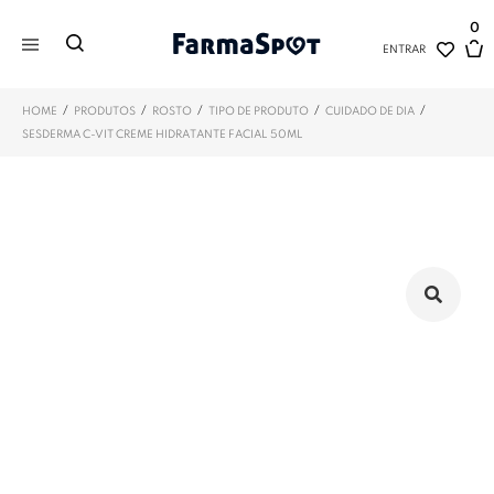
0
ENTRAR
/
/
/
/
/
HOME
PRODUTOS
ROSTO
TIPO DE PRODUTO
CUIDADO DE DIA
SESDERMA C-VIT CREME HIDRATANTE FACIAL 50ML