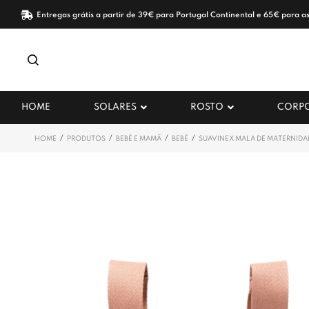
Entregas grátis a partir de 39€ para Portugal Continental e 65€ para as
HOME
SOLARES
ROSTO
CORP
/
/
/
/
HOME
PRODUTOS
BEBÉ E MAMÃ
BEBÉ
SUAVINEX MALA DE MATERNID