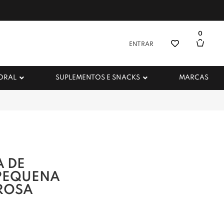
0
ENTRAR
 ORAL
SUPLEMENTOS E SNACKS
MARCAS
A DE
PEQUENA
ROSA