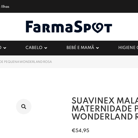
 Ilhas
O
CABELO
BEBÉ E MAMÃ
HIGIENE
ADE PEQUENA WONDERLAND ROSA
SUAVINEX MAL
MATERNIDADE 
WONDERLAND 
€
54,95