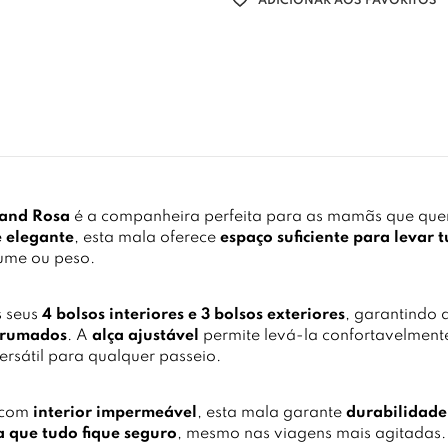
ADICIONAR AOS FAVORITOS
land Rosa
é a companheira perfeita para as mamãs que qu
 elegante
, esta mala oferece
espaço suficiente para levar 
lume ou peso.
s seus
4 bolsos interiores e 3 bolsos exteriores
, garantindo
arrumados
. A
alça ajustável
permite levá-la confortavelment
rsátil para qualquer passeio.
 com
interior impermeável
, esta mala garante
durabilidade
a que tudo fique seguro
, mesmo nas viagens mais agitadas.