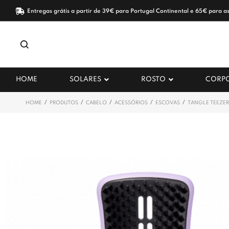
Entregas grátis a partir de 39€ para Portugal Continental e 65€ para as
HOME
SOLARES
ROSTO
CORP
/
/
/
/
/
HOME
PRODUTOS
CABELO
ACESSÓRIOS
ESCOVAS
TANGLE TEEZER