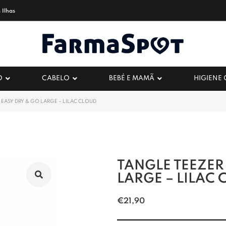
 Ilhas
O
CABELO
BEBÉ E MAMÃ
HIGIENE
 EASY DRY & GO LARGE – LILAC CLOUD
TANGLE TEEZER
LARGE – LILAC
€
21,90