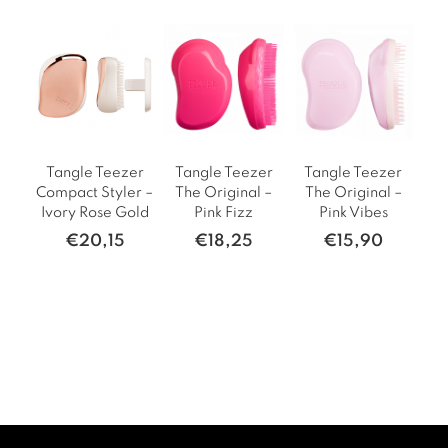
Tangle Teezer
Tangle Teezer
Tangle Teezer
T
Compact Styler –
The Original –
The Original –
Th
Ivory Rose Gold
Pink Fizz
Pink Vibes
L
€
20,15
€
18,25
€
15,90