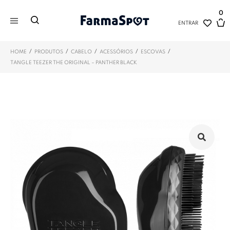
0
ENTRAR
/
/
/
/
/
HOME
PRODUTOS
CABELO
ACESSÓRIOS
ESCOVAS
TANGLE TEEZER THE ORIGINAL – PANTHER BLACK