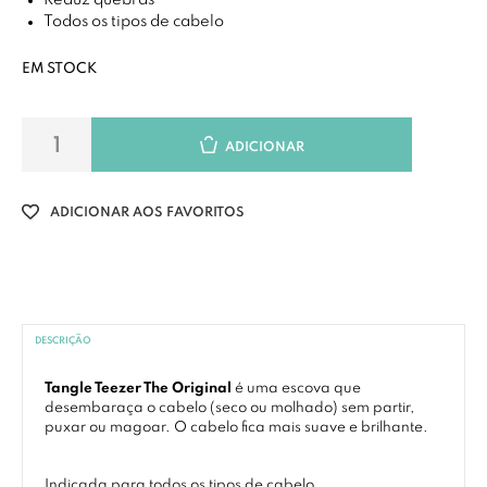
Reduz quebras
Todos os tipos de cabelo
EM STOCK
ADICIONAR
ADICIONAR AOS FAVORITOS
DESCRIÇÃO
Tangle Teezer The Original
é uma escova que
desembaraça o cabelo (seco ou molhado) sem partir,
puxar ou magoar. O cabelo fica mais suave e brilhante.
Indicada para todos os tipos de cabelo.