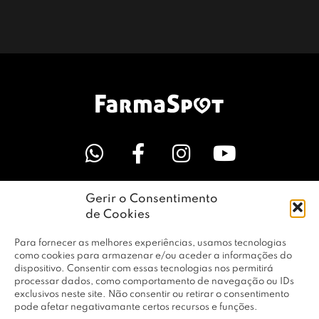
Gerir o Consentimento
LINKS ÚTEIS
de Cookies
Para fornecer as melhores experiências, usamos tecnologias
EMPRESA
como cookies para armazenar e/ou aceder a informações do
dispositivo. Consentir com essas tecnologias nos permitirá
processar dados, como comportamento de navegação ou IDs
exclusivos neste site. Não consentir ou retirar o consentimento
PERFIL
pode afetar negativamante certos recursos e funções.