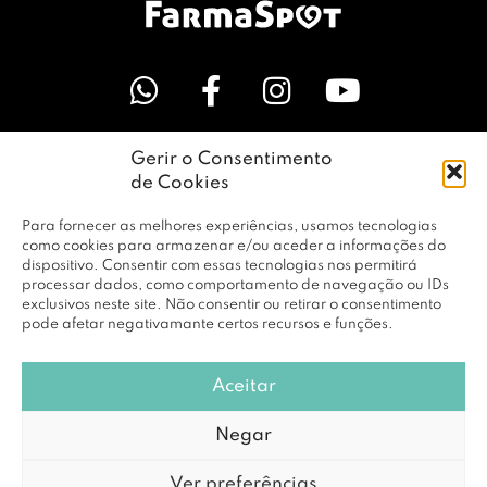
Gerir o Consentimento
LINKS ÚTEIS
de Cookies
Para fornecer as melhores experiências, usamos tecnologias
EMPRESA
como cookies para armazenar e/ou aceder a informações do
dispositivo. Consentir com essas tecnologias nos permitirá
processar dados, como comportamento de navegação ou IDs
exclusivos neste site. Não consentir ou retirar o consentimento
PERFIL
pode afetar negativamante certos recursos e funções.
Aceitar
© Copyright 2026 RBF Distribuição Lda. Todos os Direitos
Negar
Reservados |
Política de Privacidade
Ver preferências