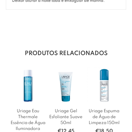
Deixar aturar a noite toda e enxaguar de manhã.
PRODUTOS RELACIONADOS
Uriage Eau
Uriage Gel
Uriage Espuma
Thermale
Esfoliante Suave
de Água de
Essência de Água
50ml
Limpeza 150ml
Iluminadora
€
12,45
€
18,50