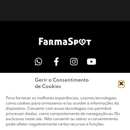
Gerir o Consentimento
LINKS ÚTEIS
de Cookies
Para fornecer as melhores experiências, usamos tecnologias
EMPRESA
como cookies para armazenar e/ou aceder a informações do
dispositivo. Consentir com essas tecnologias nos permitirá
processar dados, como comportamento de navegação ou IDs
exclusivos neste site. Não consentir ou retirar o consentimento
PERFIL
pode afetar negativamante certos recursos e funções.