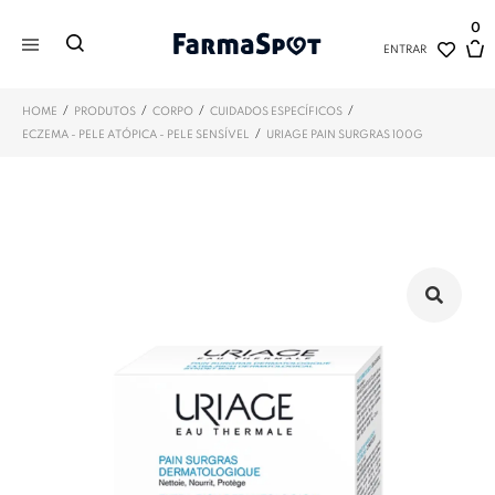
0
ENTRAR
/
/
/
/
HOME
PRODUTOS
CORPO
CUIDADOS ESPECÍFICOS
/
ECZEMA - PELE ATÓPICA - PELE SENSÍVEL
URIAGE PAIN SURGRAS 100G