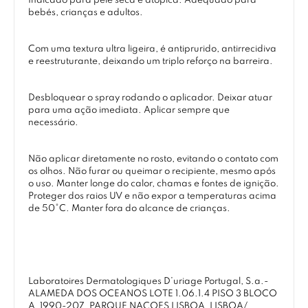
Indicado para pele seca e atópica. Adequado para
bebés, crianças e adultos.
Com uma textura ultra ligeira, é antiprurido, antirrecidiva
e reestruturante, deixando um triplo reforço na barreira.
Desbloquear o spray rodando o aplicador. Deixar atuar
para uma ação imediata. Aplicar sempre que
necessário.
Não aplicar diretamente no rosto, evitando o contato com
os olhos. Não furar ou queimar o recipiente, mesmo após
o uso. Manter longe do calor, chamas e fontes de ignição.
Proteger dos raios UV e não expor a temperaturas acima
de 50°C. Manter fora do alcance de crianças.
Laboratoires Dermatologiques D’uriage Portugal, S.a.-
ALAMEDA DOS OCEANOS LOTE 1.06.1.4 PISO 3 BLOCO
A, 1990-207, PARQUE NACOES LISBOA, LISBOA/