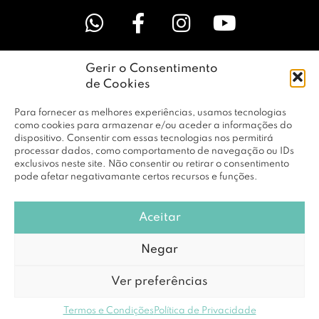
Gerir o Consentimento
LINKS ÚTEIS
de Cookies
Para fornecer as melhores experiências, usamos tecnologias
EMPRESA
como cookies para armazenar e/ou aceder a informações do
dispositivo. Consentir com essas tecnologias nos permitirá
processar dados, como comportamento de navegação ou IDs
exclusivos neste site. Não consentir ou retirar o consentimento
PERFIL
pode afetar negativamante certos recursos e funções.
Aceitar
© Copyright 2026 RBF Distribuição Lda. Todos os Direitos
Negar
Reservados |
Política de Privacidade
Ver preferências
Powered by
DCE loving brands
Termos e Condições
Política de Privacidade