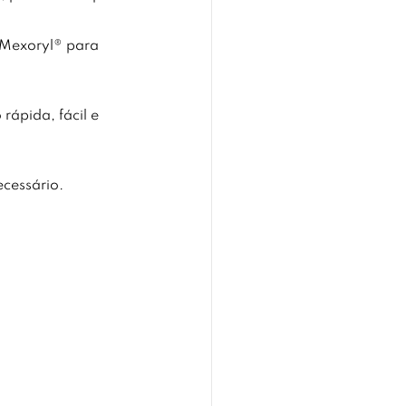
o Mexoryl® para
rápida, fácil e
ecessário.