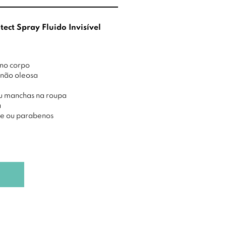
tect Spray Fluido Invisível
 no corpo
e não oleosa
u manchas na roupa
a
e ou parabenos