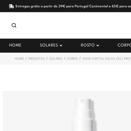
Entregas grátis a partir de 39€ para Portugal Continental e 65€ para as
HOME
SOLARES
ROSTO
CORP
/
/
/
/
HOME
PRODUTOS
SOLARES
CORPO
VICHY CAPITAL SOLEIL CELL PRO