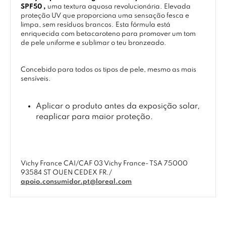
SPF50 ,
uma textura aquosa revolucionária. Elevada
proteção UV que proporciona uma sensação fesca e
limpa, sem resíduos brancos. Esta fórmula está
enriquecida com betacaroteno para promover um tom
de pele uniforme e sublimar o teu bronzeado.
Concebido para todos os tipos de pele, mesmo as mais
sensíveis.
Aplicar o produto antes da exposição solar,
reaplicar para maior proteção.
Vichy France CAI/CAF 03 Vichy France- TSA 75000
93584 ST OUEN CEDEX FR./
apoio.consumidor.pt@loreal.com