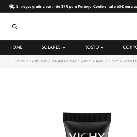
Entregas grátis a partir de 39€ para Portugal Continental e 65€ para as
HOME
SOLARES
ROSTO
CORP
/
/
/
/
/
HOME
PRODUTOS
MAQUILHAGEM
ROSTO
BASE
VICHY DERMABLEN