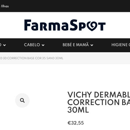
 Ilhas
O
CABELO
BEBÉ E MAMÃ
HIGIENE
D 3D CORRECTION BASE COR 35 SAND 30ML
VICHY DERMAB
CORRECTION BA
30ML
€
32,55