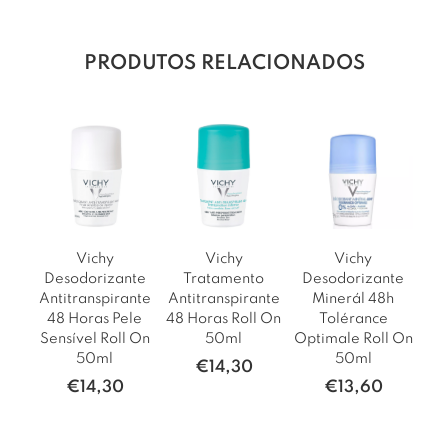
PRODUTOS RELACIONADOS
Vichy
Vichy
Vichy
Desodorizante
Tratamento
Desodorizante
Antitranspirante
Antitranspirante
Minerál 48h
48 Horas Pele
48 Horas Roll On
Tolérance
Sensível Roll On
50ml
Optimale Roll On
50ml
50ml
€
14,30
€
14,30
€
13,60