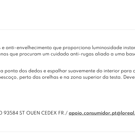
 e anti-envelhecimento que proporciona luminosidade insta
 anos que procuram um cuidado anti-rugas aliado a uma ba
r a ponta dos dedos e espalhar suavemente do interior para o
scoço, perto das orelhas e na zona superior da testa. Deve-
00 93584 ST OUEN CEDEX FR./
apoio.consumidor.pt@lorea