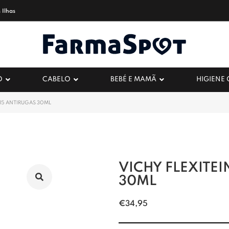
 Ilhas
O
CABELO
BEBÉ E MAMÃ
HIGIENE
 15 ANTIRUGAS 30ML
VICHY FLEXITEI
30ML
€
34,95