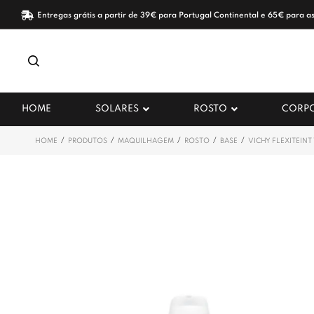
Entregas grátis a partir de 39€ para Portugal Continental e 65€ para as
HOME
SOLARES
ROSTO
CORP
/
/
/
/
/
HOME
PRODUTOS
MAQUILHAGEM
ROSTO
BASE
VICHY FLEXITEINT