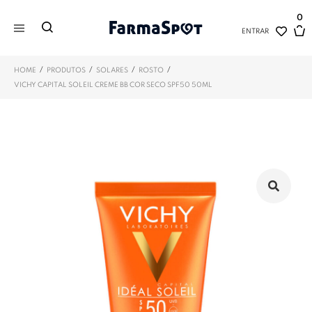
0
ENTRAR
/
/
/
/
HOME
PRODUTOS
SOLARES
ROSTO
VICHY CAPITAL SOLEIL CREME BB COR SECO SPF50 50ML