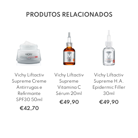
PRODUTOS RELACIONADOS
Vichy Liftactiv
Vichy Liftactiv
Vichy Liftactiv
Vi
Supreme H.A.
Supreme Creme
Supreme
Su
Epidermic Filler
Antirrugas e
Vitamina C
30ml
Refirmante
Sérum 20ml
SPF30 50ml
€
49,90
€
49,90
€
42,70