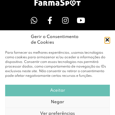
Gerir o Consentimento
LINKS ÚTEIS
de Cookies
Para fornecer as melhores experiências, usamos tecnologias
EMPRESA
como cookies para armazenar e/ou aceder a informações do
dispositivo. Consentir com essas tecnologias nos permitirá
processar dados, como comportamento de navegação ou IDs
exclusivos neste site. Não consentir ou retirar o consentimento
PERFIL
pode afetar negativamante certos recursos e funções.
Aceitar
© Copyright 2026 RBF Distribuição Lda. Todos os Direitos
Negar
Reservados |
Política de Privacidade
Ver preferências