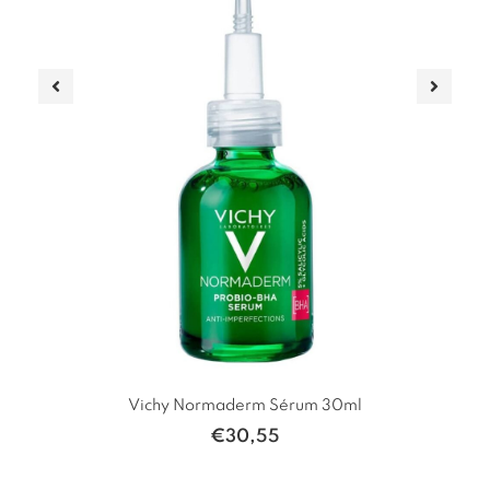
pla
Vichy Normaderm Sérum 30ml
V
€
30,55