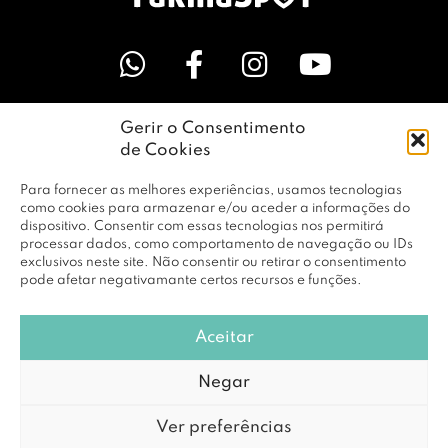
Gerir o Consentimento
LINKS ÚTEIS
de Cookies
Para fornecer as melhores experiências, usamos tecnologias
EMPRESA
como cookies para armazenar e/ou aceder a informações do
dispositivo. Consentir com essas tecnologias nos permitirá
processar dados, como comportamento de navegação ou IDs
exclusivos neste site. Não consentir ou retirar o consentimento
PERFIL
pode afetar negativamante certos recursos e funções.
Aceitar
© Copyright 2026 RBF Distribuição Lda. Todos os Direitos
Negar
Reservados |
Política de Privacidade
Ver preferências
Powered by
DCE loving brands