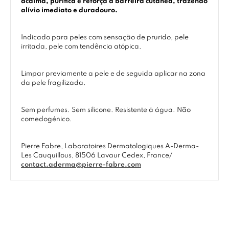
acalma, purifica e reforça a barreira cutânea, trazendo
alívio imediato e duradouro.
Indicado para peles com sensação de prurido, pele
irritada, pele com tendência atópica.
Limpar previamente a pele e de seguida aplicar na zona
da pele fragilizada.
Sem perfumes. Sem silicone. Resistente à água. Não
comedogénico.
Pierre Fabre, Laboratoires Dermatologiques A-Derma-
Les Cauquillous, 81506 Lavaur Cedex, France/
contact.aderma@pierre-fabre.com