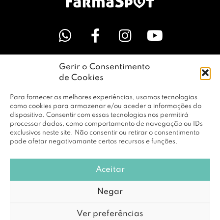
Gerir o Consentimento
LINKS ÚTEIS
de Cookies
Para fornecer as melhores experiências, usamos tecnologias
EMPRESA
como cookies para armazenar e/ou aceder a informações do
dispositivo. Consentir com essas tecnologias nos permitirá
processar dados, como comportamento de navegação ou IDs
exclusivos neste site. Não consentir ou retirar o consentimento
PERFIL
pode afetar negativamante certos recursos e funções.
Aceitar
© Copyright 2026 RBF Distribuição Lda. Todos os Direitos
Negar
Reservados |
Política de Privacidade
Ver preferências