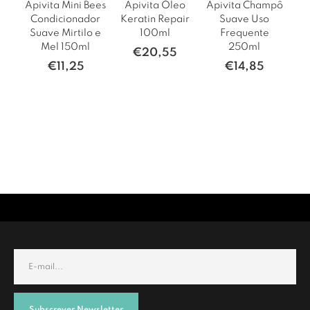
Apivita Mini Bees
Apivita Óleo
Apivita Champô
Condicionador
Keratin Repair
Suave Uso
Suave Mirtilo e
100ml
Frequente
Mel 150ml
250ml
€
20,55
€
11,25
€
14,85