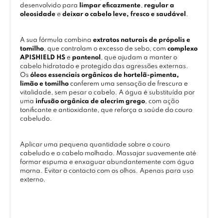
desenvolvido para
limpar eficazmente
,
regular a
oleosidade
e
deixar o cabelo leve, fresco e saudável
.
A sua fórmula combina
extratos naturais de própolis e
tomilho
, que controlam o excesso de sebo, com
complexo
APISHIELD HS
e
pantenol
, que ajudam a manter o
cabelo hidratado e protegido das agressões externas.
Os
óleos essenciais orgânicos de hortelã-pimenta,
limão e tomilho
conferem uma sensação de frescura e
vitalidade, sem pesar o cabelo. A água é substituída por
uma
infusão orgânica de alecrim grego
, com ação
tonificante e antioxidante, que reforça a saúde do couro
cabeludo.
Aplicar uma pequena quantidade sobre o couro
cabeludo e o cabelo molhado. Massajar suavemente até
formar espuma e enxaguar abundantemente com água
morna. Evitar o contacto com os olhos. Apenas para uso
externo.