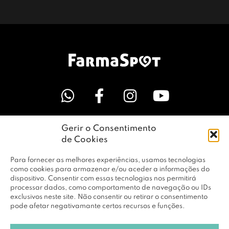
Gerir o Consentimento
LINKS ÚTEIS
de Cookies
Para fornecer as melhores experiências, usamos tecnologias
EMPRESA
como cookies para armazenar e/ou aceder a informações do
dispositivo. Consentir com essas tecnologias nos permitirá
processar dados, como comportamento de navegação ou IDs
exclusivos neste site. Não consentir ou retirar o consentimento
PERFIL
pode afetar negativamante certos recursos e funções.