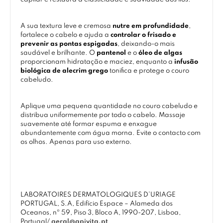
A sua textura leve e cremosa
nutre em profundidade
,
fortalece o cabelo e ajuda a
controlar o frisado e
prevenir as pontas espigadas
, deixando-o mais
saudável e brilhante. O
pantenol
e o
óleo de algas
proporcionam hidratação e maciez, enquanto a
infusão
biológica de alecrim grego
tonifica e protege o couro
cabeludo.
Aplique uma pequena quantidade no couro cabeludo e
distribua uniformemente por todo o cabelo. Massaje
suavemente até formar espuma e enxague
abundantemente com água morna. Evite o contacto com
os olhos. Apenas para uso externo.
LABORATOIRES DERMATOLOGIQUES D’URIAGE
PORTUGAL, S.A, Edifício Espace – Alameda dos
Oceanos, nº 59, Piso 3, Bloco A, 1990-207, Lisboa,
Portugal/
geral@apivita.pt