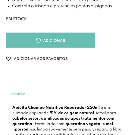
Nutre e hidrata profundamente sem pesar
Controla o frisado e previne as pontas espigadas
EM STOCK
ADICIONAR
ADICIONAR AOS FAVORITOS
DESCRIÇÃO
Apivita Champô Nutritivo Reparador 250ml
é um
cuidado capilar de
91% de origem natural
, ideal para
cabelos secos, danificados ou após tratamentos com
queratina
. Formulado com
queratina vegetal e mel
lipossómico
, limpa suavemente sem pesar, repara a fibra
capilar e restaura a elasticidade e suavidade dos fios.