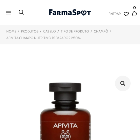
0
ENTRAR
/
/
/
/
/
HOME
PRODUTOS
CABELO
TIPO DE PRODUTO
CHAMPÔ
APIVITA CHAMPÔ NUTRITIVO REPARADOR 250ML