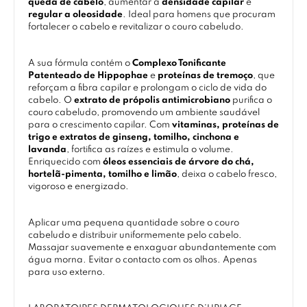
queda de cabelo
, aumentar a
densidade capilar
e
regular a oleosidade
. Ideal para homens que procuram
fortalecer o cabelo e revitalizar o couro cabeludo.
A sua fórmula contém o
Complexo Tonificante
Patenteado de Hippophae
e
proteínas de tremoço
, que
reforçam a fibra capilar e prolongam o ciclo de vida do
cabelo. O
extrato de própolis antimicrobiano
purifica o
couro cabeludo, promovendo um ambiente saudável
para o crescimento capilar. Com
vitaminas, proteínas de
trigo e extratos de ginseng, tomilho, cinchona e
lavanda
, fortifica as raízes e estimula o volume.
Enriquecido com
óleos essenciais de árvore do chá,
hortelã-pimenta, tomilho e limão
, deixa o cabelo fresco,
vigoroso e energizado.
Aplicar uma pequena quantidade sobre o couro
cabeludo e distribuir uniformemente pelo cabelo.
Massajar suavemente e enxaguar abundantemente com
água morna. Evitar o contacto com os olhos. Apenas
para uso externo.