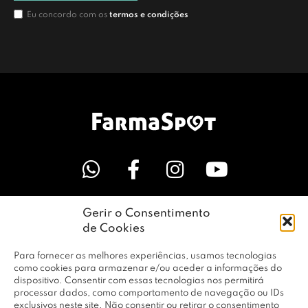
Eu concordo com os
termos e condições
Gerir o Consentimento
LINKS ÚTEIS
de Cookies
Para fornecer as melhores experiências, usamos tecnologias
EMPRESA
como cookies para armazenar e/ou aceder a informações do
dispositivo. Consentir com essas tecnologias nos permitirá
processar dados, como comportamento de navegação ou IDs
exclusivos neste site. Não consentir ou retirar o consentimento