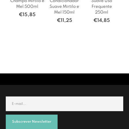
Champô Mirtilo e
Condicionador
Suave Uso
Mel 500ml
Suave Mirtilo e
Frequente
Mel 150ml
250ml
€
15,85
€
11,25
€
14,85
Subscrever Newsletter