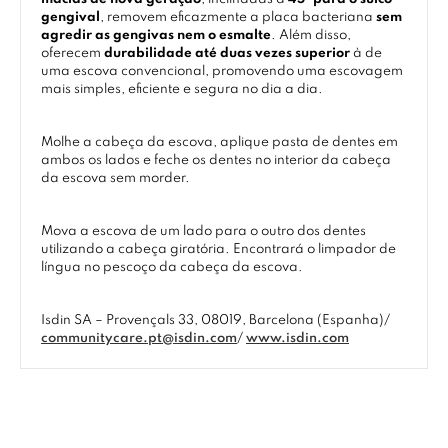
gengival
, removem eficazmente a placa bacteriana
sem
agredir as gengivas nem o esmalte
. Além disso,
oferecem
durabilidade até duas vezes superior
à de
uma escova convencional, promovendo uma escovagem
mais simples, eficiente e segura no dia a dia.
Molhe a cabeça da escova, aplique pasta de dentes em
ambos os lados e feche os dentes no interior da cabeça
da escova sem morder.
Mova a escova de um lado para o outro dos dentes
utilizando a cabeça giratória. Encontrará o limpador de
língua no pescoço da cabeça da escova.
Isdin SA – Provençals 33, 08019, Barcelona (Espanha)/
communitycare.pt@isdin.com
/
www.isdin.com