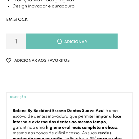
Proteção suave das gengivas
Design inovador e duradouro
EM STOCK
ADICIONAR
ADICIONAR AOS FAVORITOS
DESCRIÇÃO
Balene By Bexident Escova Dentes Suave Azul
é uma
escova de dentes inovadora que permite
limpar a face
interna e externa dos dentes ao mesmo tempo
,
garantindo uma
higiene oral mais completa e eficaz
,
mesmo nas zonas de difícil acesso. As suas
cerdas
macias de nova geração
, inclinadas a
45° para o sulco